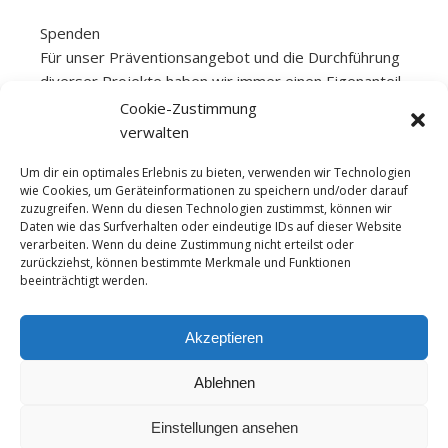
Spenden
Für unser Präventionsangebot und die Durchführung
diverser Projekte haben wir immer einen Eigenanteil
aufzubringen. Diesen generieren wir unter anderem
Cookie-Zustimmung
aus Spenden. Der rat+tat e.V. ist als gemeinnützig
verwalten
anerkannt und kann bei Bedarf Spendenquittungen
Um dir ein optimales Erlebnis zu bieten, verwenden wir Technologien
ausstellen. Bitte achte bei einer Überweisung darauf
wie Cookies, um Geräteinformationen zu speichern und/oder darauf
als Überweisungszweck „Spende“ anzugeben und
zuzugreifen. Wenn du diesen Technologien zustimmst, können wir
uns deine Kontaktdaten mitzuteilen, wenn du eine
Daten wie das Surfverhalten oder eindeutige IDs auf dieser Website
verarbeiten. Wenn du deine Zustimmung nicht erteilst oder
Spendenbescheinigung erhalten möchtest.
zurückziehst, können bestimmte Merkmale und Funktionen
Spendenkonto
beeinträchtigt werden.
Ostseesparkasse Rostock
IBAN: DE07 1305 0000 0205 0020 64
Akzeptieren
BIC: NOLADE21ROS
Ablehnen
Einstellungen ansehen
Ashe Theme von
WP
Impressum
Datenschutzerklärung