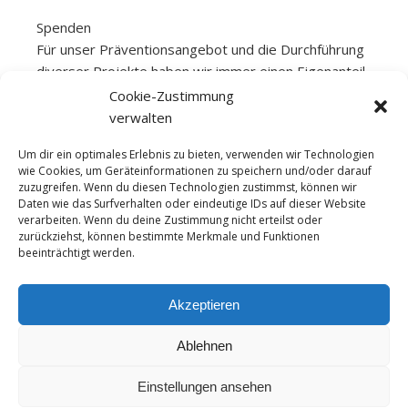
Spenden
Für unser Präventionsangebot und die Durchführung
diverser Projekte haben wir immer einen Eigenanteil
aufzubringen. Diesen generieren wir unter anderem
Cookie-Zustimmung
aus Spenden. Der rat+tat e.V. ist als gemeinnützig
verwalten
anerkannt und kann bei Bedarf Spendenquittungen
Um dir ein optimales Erlebnis zu bieten, verwenden wir Technologien
ausstellen. Bitte achte bei einer Überweisung darauf
wie Cookies, um Geräteinformationen zu speichern und/oder darauf
als Überweisungszweck „Spende“ anzugeben und
zuzugreifen. Wenn du diesen Technologien zustimmst, können wir
uns deine Kontaktdaten mitzuteilen, wenn du eine
Daten wie das Surfverhalten oder eindeutige IDs auf dieser Website
verarbeiten. Wenn du deine Zustimmung nicht erteilst oder
Spendenbescheinigung erhalten möchtest.
zurückziehst, können bestimmte Merkmale und Funktionen
Spendenkonto
beeinträchtigt werden.
Ostseesparkasse Rostock
IBAN: DE07 1305 0000 0205 0020 64
Akzeptieren
BIC: NOLADE21ROS
Ablehnen
Einstellungen ansehen
Ashe Theme von
WP
Impressum
Datenschutzerklärung